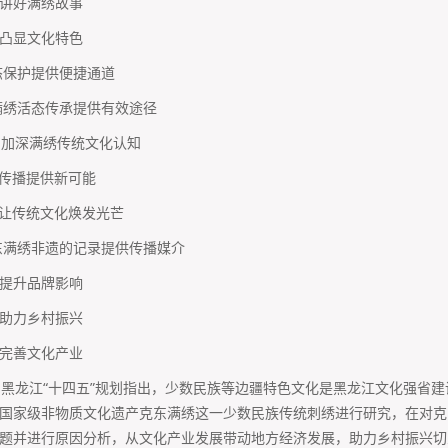
讲好满绣故事
凸显文化特色
态保护提供便捷通道
满绣活态传承提供有效途径
加深满绣传统文化认知
化传播提供新可能
，让传统文化焕发光芒
东满绣非遗的记录提供传播媒介
提升品牌影响
助力乡村振兴
完善文化产业
3月，黑龙江“十四五”规划指出，少数民族等边疆特色文化是黑龙江文化强省
国家级非物质文化遗产克东满绣这一少数民族传统刺绣进行研究，在对克
题并进行原因分析，从文化产业发展带动地方经济发展，助力乡村振兴切