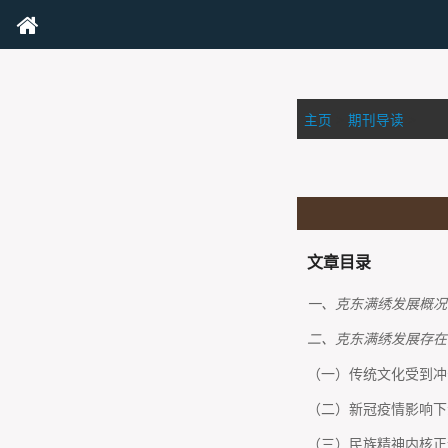
主页
>
期刊导读
>
文章目录
一、克东满绣发展概况
二、克东满绣发展存在
（一）传统文化受到冲
（二）新冠疫情影响下
（三）民族精神内核正