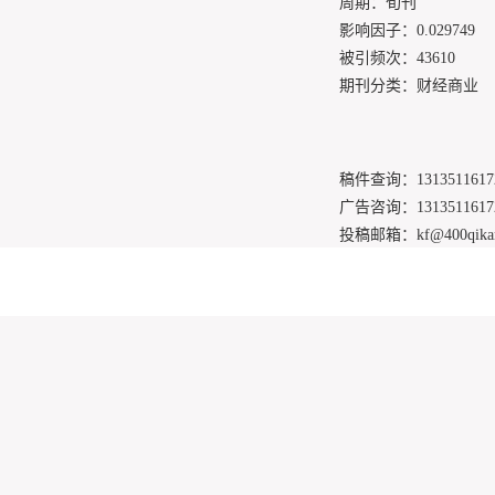
周期：旬刊
影响因子：0.029749
被引频次：43610
期刊分类：财经商业
稿件查询：
1313511
广告咨询：
1313511
投稿邮箱：
kf@400qika